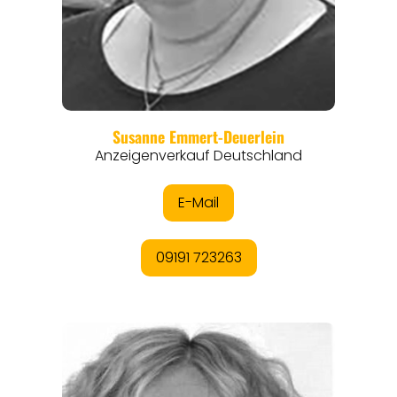
REGIONEN
ORTE
EVENTS
REISEFÜHRER
REISEMAGAZINE
THEMEN