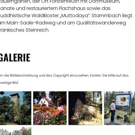
Bauerngärten, der Ort Förstenreuth mit Dorfmuseum,
Kanate und restauriertem Flachshaus sowie das
Buddhistische Waldkloster „Muttodaya“. Stammbach liegt
am Main-Saale-Radweg und am Qualitätswanderweg
ränkisches Steinreich.
GALERIE
m die Bildbeschreibung und das Copyright einzusehen, klicken Sie bitte auf das
eweilige Bild.