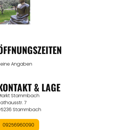
ÖFFNUNGSZEITEN
Keine Angaben
KONTAKT & LAGE
Markt Stammbach
athausstr. 7
95236 Stammbach
09256960090