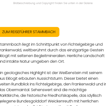
Bildbeschreibung und Copyright finden Sie unten in der Galerie.
ZUM REISEFÜHRER STAMMBACH
Stammbach liegt im Schnittpunkt von Fichtelgebirge und
Frankenwald, weltberühmt durch das einzigartige Gestein
klogit mit seltenen Begleitmineralien. Herrliche Landschaft
und intakte Natur umgeben den Ort.
in geologisches Highlight ist der Weißenstein mit seinem
us Eklogit erbauten Aussichtsturm. Dieser bietet einen
eiten Rundblick ins Fichtelgebirge, den Frankenwald und i
das Obermaintal. Sehenswert sind die mächtige
arktkirche, die historische Friedhofskapelle, das idyllisch
gelegene Bundesgolddorf Weickenreuth mit herrlichen