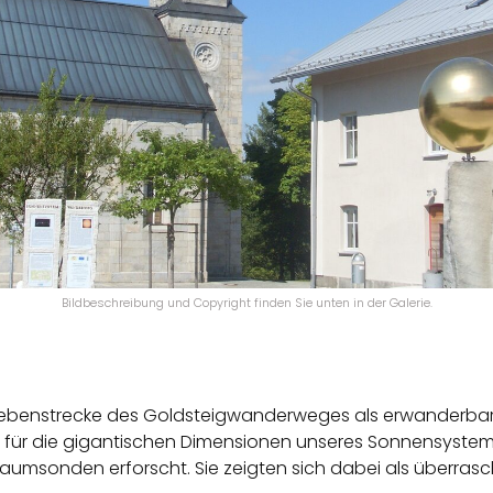
Bildbeschreibung und Copyright finden Sie unten in der Galerie.
Nebenstrecke des Goldsteigwanderweges als erwanderb
hl für die gigantischen Dimensionen unseres Sonnensystem
aumsonden erforscht. Sie zeigten sich dabei als überrasche