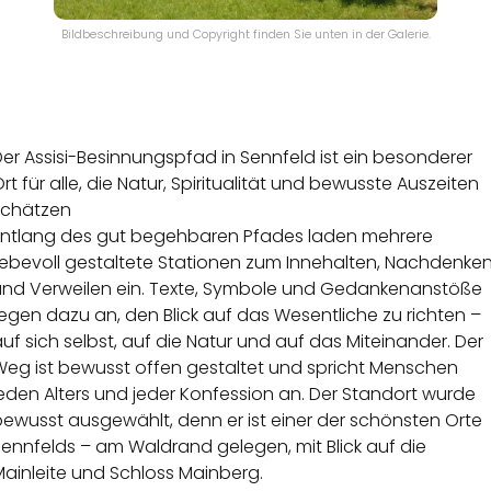
Bildbeschreibung und Copyright finden Sie unten in der Galerie.
er Assisi-Besinnungspfad in Sennfeld ist ein besonderer
rt für alle, die Natur, Spiritualität und bewusste Auszeiten
schätzen
Entlang des gut begehbaren Pfades laden mehrere
liebevoll gestaltete Stationen zum Innehalten, Nachdenke
und Verweilen ein. Texte, Symbole und Gedankenanstöße
egen dazu an, den Blick auf das Wesentliche zu richten –
uf sich selbst, auf die Natur und auf das Miteinander. Der
Weg ist bewusst offen gestaltet und spricht Menschen
eden Alters und jeder Konfession an. Der Standort wurde
ewusst ausgewählt, denn er ist einer der schönsten Orte
ennfelds – am Waldrand gelegen, mit Blick auf die
ainleite und Schloss Mainberg.