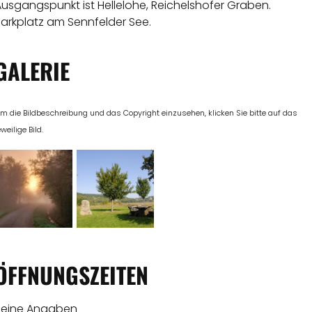
usgangspunkt ist Hellelohe, Reichelshofer Graben.
Parkplatz am Sennfelder See.
GALERIE
m die Bildbeschreibung und das Copyright einzusehen, klicken Sie bitte auf das
eweilige Bild.
ÖFFNUNGSZEITEN
Keine Angaben