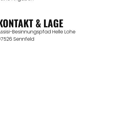
KONTAKT & LAGE
Assisi-Besinnungspfad Helle Lohe
97526 Sennfeld