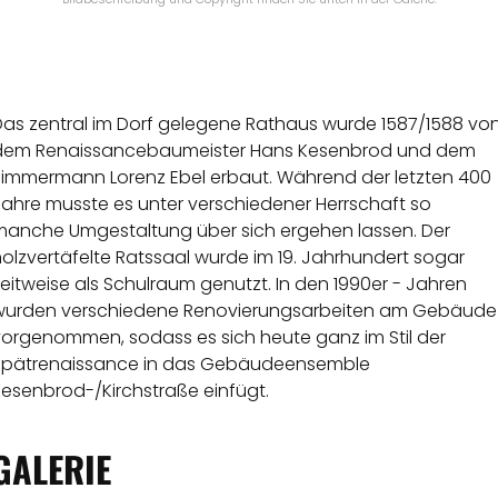
Das zentral im Dorf gelegene Rathaus wurde 1587/1588 vo
dem Renaissancebaumeister Hans Kesenbrod und dem
Zimmermann Lorenz Ebel erbaut. Während der letzten 400
Jahre musste es unter verschiedener Herrschaft so
manche Umgestaltung über sich ergehen lassen. Der
olzvertäfelte Ratssaal wurde im 19. Jahrhundert sogar
eitweise als Schulraum genutzt. In den 1990er - Jahren
wurden verschiedene Renovierungsarbeiten am Gebäude
vorgenommen, sodass es sich heute ganz im Stil der
Spätrenaissance in das Gebäudeensemble
Kesenbrod-/Kirchstraße einfügt.
GALERIE