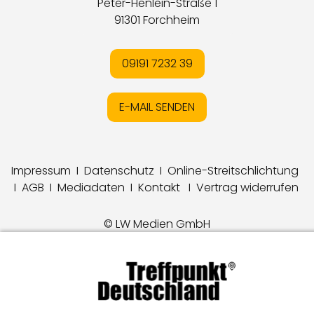
Peter-Henlein-Straße 1
91301 Forchheim
09191 7232 39
E-MAIL SENDEN
Impressum
I
Datenschutz
I
Online-Streitschlichtung
I
AGB
I
Mediadaten
I
Kontakt
I
Vertrag widerrufen
© LW Medien GmbH