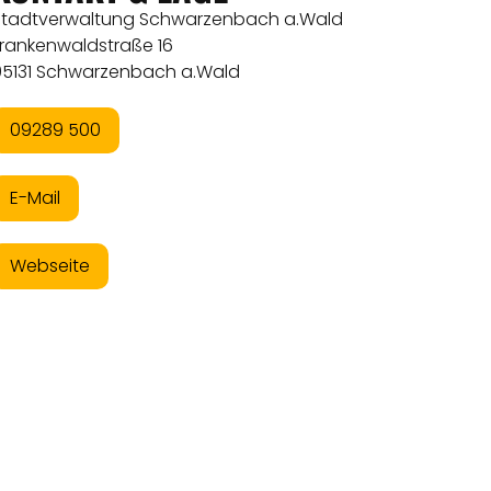
Stadtverwaltung Schwarzenbach a.Wald
Frankenwaldstraße 16
95131 Schwarzenbach a.Wald
09289 500
E-Mail
Webseite