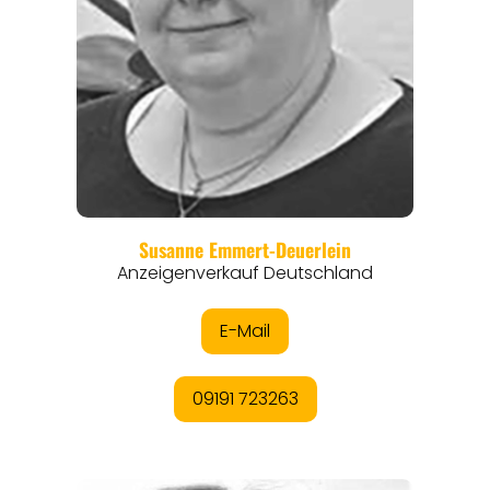
REGIONEN
ORTE
EVENTS
REISEFÜHRER
REISEMAGAZINE