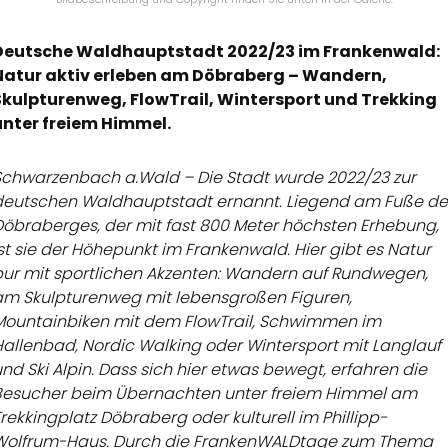
Deutsche Waldhauptstadt 2022/23 im Frankenwald:
Natur aktiv erleben am Döbraberg – Wandern,
Skulpturenweg, FlowTrail, Wintersport und Trekking
unter freiem Himmel.
Schwarzenbach a.Wald – Die Stadt wurde 2022/23 zur
deutschen Waldhauptstadt ernannt. Liegend am Fuße de
Döbraberges, der mit fast 800 Meter höchsten Erhebung,
st sie der Höhepunkt im Frankenwald. Hier gibt es Natur
pur mit sportlichen Akzenten: Wandern auf Rundwegen,
am Skulpturenweg mit lebensgroßen Figuren,
Mountainbiken mit dem FlowTrail, Schwimmen im
Hallenbad, Nordic Walking oder Wintersport mit Langlauf
nd Ski Alpin. Dass sich hier etwas bewegt, erfahren die
Besucher beim Übernachten unter freiem Himmel am
rekkingplatz Döbraberg oder kulturell im Phillipp-
Wolfrum-Haus. Durch die FrankenWALDtage zum Thema