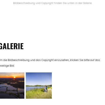
Bildbeschreibung und Copyright finden Sie unten in der Galerie.
GALERIE
m die Bildbeschreibung und das Copyright einzusehen, klicken Sie bitte auf das
eweilige Bild.