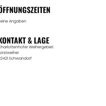
ÖFFNUNGSZEITEN
Keine Angaben
KONTAKT & LAGE
Charlottenhofer Weihergebiet
orstweiher
92421 Schwandorf