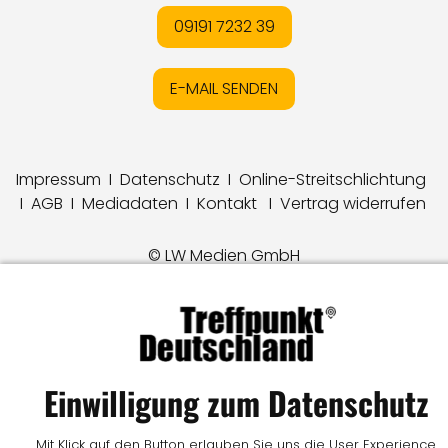
09191 7232 39
E-MAIL SENDEN
Impressum
I
Datenschutz
I
Online-Streitschlichtung
I
AGB
I
Mediadaten
I
Kontakt
I
Vertrag widerrufen
© LW Medien GmbH
Einwilligung zum Datenschutz
Mit Klick auf den Button erlauben Sie uns die User Experience