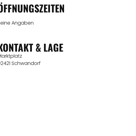
ÖFFNUNGSZEITEN
Keine Angaben
KONTAKT & LAGE
Marktplatz
92421 Schwandorf