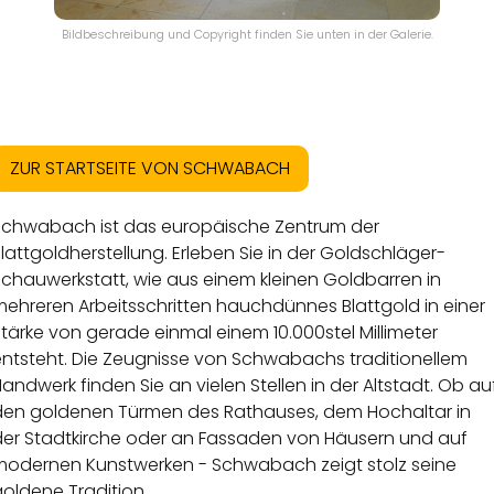
Bildbeschreibung und Copyright finden Sie unten in der Galerie.
ZUR STARTSEITE VON SCHWABACH
Schwabach ist das europäische Zentrum der
lattgoldherstellung. Erleben Sie in der Goldschläger-
chauwerkstatt, wie aus einem kleinen Goldbarren in
ehreren Arbeitsschritten hauchdünnes Blattgold in einer
tärke von gerade einmal einem 10.000stel Millimeter
entsteht. Die Zeugnisse von Schwabachs traditionellem
andwerk finden Sie an vielen Stellen in der Altstadt. Ob au
den goldenen Türmen des Rathauses, dem Hochaltar in
der Stadtkirche oder an Fassaden von Häusern und auf
modernen Kunstwerken - Schwabach zeigt stolz seine
oldene Tradition.