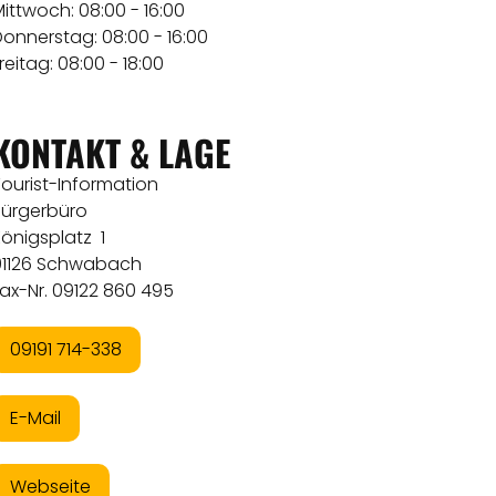
ittwoch: 08:00 - 16:00
onnerstag: 08:00 - 16:00
reitag: 08:00 - 18:00
KONTAKT & LAGE
ourist-Information
Bürgerbüro
önigsplatz 1
91126 Schwabach
Fax-Nr. 09122 860 495
09191 714-338
E-Mail
Webseite