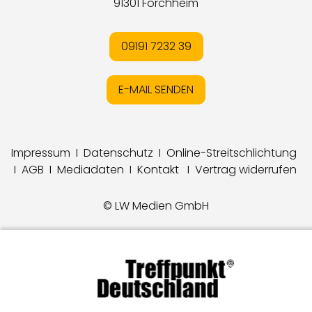
91301 Forchheim
09191 7232 39
E-MAIL SENDEN
Impressum
I
Datenschutz
I
Online-Streitschlichtung
I
AGB
I
Mediadaten
I
Kontakt
I
Vertrag widerrufen
© LW Medien GmbH