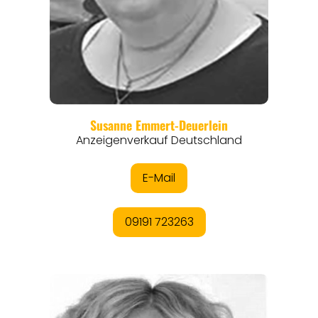
REGIONEN
ORTE
EVENTS
REISEFÜHRER
REISEMAGAZINE
THEMEN