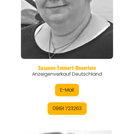
EVENTS
REISEFÜHRER
REISEMAGAZINE
THEMEN
ANGEBOTE