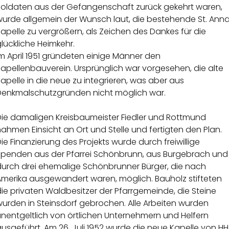
Soldaten aus der Gefangenschaft zurück gekehrt waren,
wurde allgemein der Wunsch laut, die bestehende St. Ann
apelle zu vergrößern, als Zeichen des Dankes für die
lückliche Heimkehr.
m April 1951 gründeten einige Männer den
apellenbauverein. Ursprünglich war vorgesehen, die alte
apelle in die neue zu integrieren, was aber aus
Denkmalschutzgründen nicht möglich war.
Die damaligen Kreisbaumeister Fiedler und Rottmund
ahmen Einsicht an Ort und Stelle und fertigten den Plan.
ie Finanzierung des Projekts wurde durch freiwillige
Spenden aus der Pfarrei Schönbrunn, aus Burgebrach und
durch drei ehemalige Schönbrunner Bürger, die nach
Amerika ausgewandert waren, möglich. Bauholz stifteten
ie privaten Waldbesitzer der Pfarrgemeinde, die Steine
urden in Steinsdorf gebrochen. Alle Arbeiten wurden
nentgeltlich von örtlichen Unternehmern und Helfern
usgeführt. Am 26. Juli 1952 wurde die neue Kapelle von HH