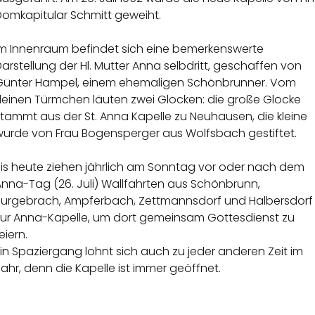
Domkapitular Schmitt geweiht.
Im Innenraum befindet sich eine bemerkenswerte
arstellung der Hl. Mutter Anna selbdritt, geschaffen von
Günter Hampel, einem ehemaligen Schönbrunner. Vom
kleinen Türmchen läuten zwei Glocken: die große Glocke
tammt aus der St. Anna Kapelle zu Neuhausen, die kleine
wurde von Frau Bogensperger aus Wolfsbach gestiftet.
Bis heute ziehen jährlich am Sonntag vor oder nach dem
Anna-Tag (26. Juli) Wallfahrten aus Schönbrunn,
Burgebrach, Ampferbach, Zettmannsdorf und Halbersdorf
zur Anna-Kapelle, um dort gemeinsam Gottesdienst zu
eiern.
in Spaziergang lohnt sich auch zu jeder anderen Zeit im
ahr, denn die Kapelle ist immer geöffnet.