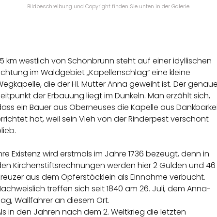
Bildbeschreibung und Copyright finden Sie unten in der Galerie.
,5 km westlich von Schönbrunn steht auf einer idyllischen
ichtung im Waldgebiet „Kapellenschlag“ eine kleine
egkapelle, die der Hl. Mutter Anna geweiht ist. Der genau
eitpunkt der Erbauung liegt im Dunkeln. Man erzählt sich,
dass ein Bauer aus Oberneuses die Kapelle aus Dankbarkei
rrichtet hat, weil sein Vieh von der Rinderpest verschont
lieb.
hre Existenz wird erstmals im Jahre 1736 bezeugt, denn in
den Kirchenstiftsrechnungen werden hier 2 Gulden und 46
Kreuzer aus dem Opferstöcklein als Einnahme verbucht.
achweislich treffen sich seit 1840 am 26. Juli, dem Anna-
ag, Wallfahrer an diesem Ort.
ls in den Jahren nach dem 2. Weltkrieg die letzten