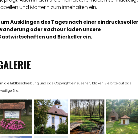
apellen und Marterln zum Innehalten ein.
Zum Ausklingen des Tages nach einer eindrucksvolle
Wanderung oder Radtour laden unsere
Gastwirtschaften und Bierkeller ein.
GALERIE
m die Bildbeschreibung und das Copyright einzusehen, klicken Sie bitte auf das
eweilige Bild.