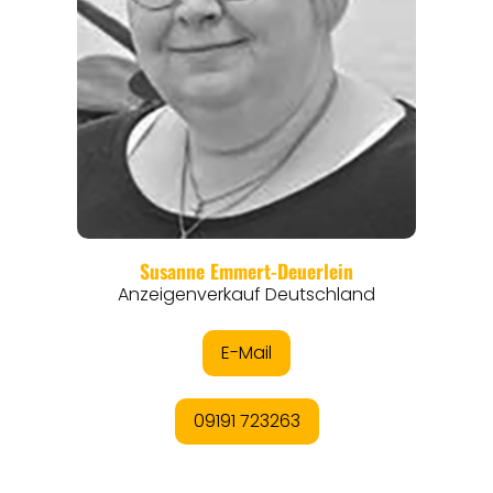
REGIONEN
ORTE
EVENTS
REISEFÜHRER
REISEMAGAZINE