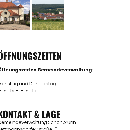
ÖFFNUNGSZEITEN
Öffnungszeiten Gemeindeverwaltung:
Dienstag und Donnerstag
3:15 Uhr - 18:15 Uhr
KONTAKT & LAGE
​Gemeindeverwaltung Schönbrunn
Zettmannsdorfer Straße 16 ​