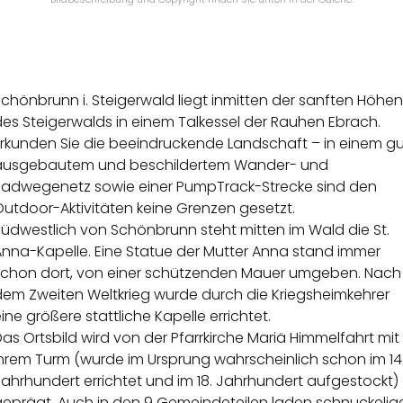
chönbrunn i. Steigerwald liegt inmitten der sanften Höhen
es Steigerwalds in einem Talkessel der Rauhen Ebrach.
Erkunden Sie die beeindruckende Landschaft – in einem gu
ausgebautem und beschildertem Wander- und
Radwegenetz sowie einer PumpTrack-Strecke sind den
utdoor-Aktivitäten keine Grenzen gesetzt.
Südwestlich von Schönbrunn steht mitten im Wald die St.
Anna-Kapelle. Eine Statue der Mutter Anna stand immer
schon dort, von einer schützenden Mauer umgeben. Nach
dem Zweiten Weltkrieg wurde durch die Kriegsheimkehrer
ine größere stattliche Kapelle errichtet.
as Ortsbild wird von der Pfarrkirche Mariä Himmelfahrt mit
ihrem Turm (wurde im Ursprung wahrscheinlich schon im 14
ahrhundert errichtet und im 18. Jahrhundert aufgestockt)
geprägt. Auch in den 9 Gemeindeteilen laden schnuckelig