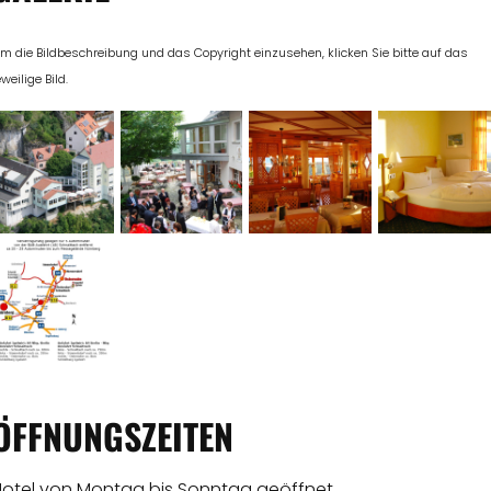
m die Bildbeschreibung und das Copyright einzusehen, klicken Sie bitte auf das
eweilige Bild.
ÖFFNUNGSZEITEN
Hotel von Montag bis Sonntag geöffnet