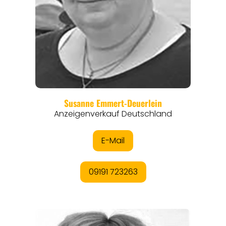
REGIONEN
ORTE
EVENTS
REISEFÜHRER
REISEMAGAZINE
THEMEN