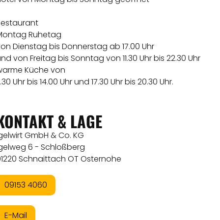
Restaurant
Montag Ruhetag
von Dienstag bis Donnerstag ab 17.00 Uhr
nd von Freitag bis Sonntag von 11.30 Uhr bis 22.30 Uhr
warme Küche von
1.30 Uhr bis 14.00 Uhr und 17.30 Uhr bis 20.30 Uhr.
KONTAKT & LAGE
Igelwirt GmbH & Co. KG
Igelweg 6 - Schloßberg
91220 Schnaittach OT Osternohe
09153 4060
E-Mail