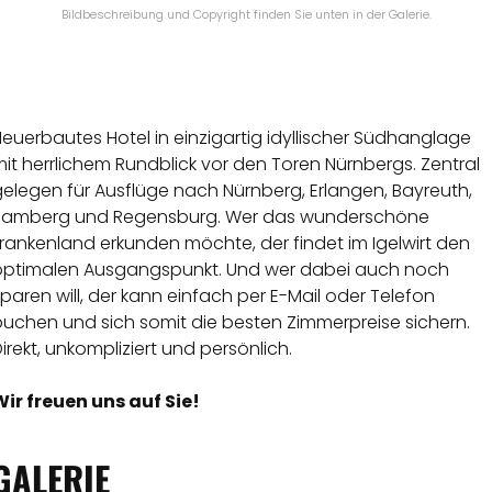
Bildbeschreibung und Copyright finden Sie unten in der Galerie.
euerbautes Hotel in einzigartig idyllischer Südhanglage
it herrlichem Rundblick vor den Toren Nürnbergs. Zentral
elegen für Ausflüge nach Nürnberg, Erlangen, Bayreuth,
Bamberg und Regensburg. Wer das wunderschöne
rankenland erkunden möchte, der findet im Igelwirt den
optimalen Ausgangspunkt. Und wer dabei auch noch
paren will, der kann einfach per E-Mail oder Telefon
buchen und sich somit die besten Zimmerpreise sichern.
irekt, unkompliziert und persönlich.
Wir freuen uns auf Sie!
GALERIE