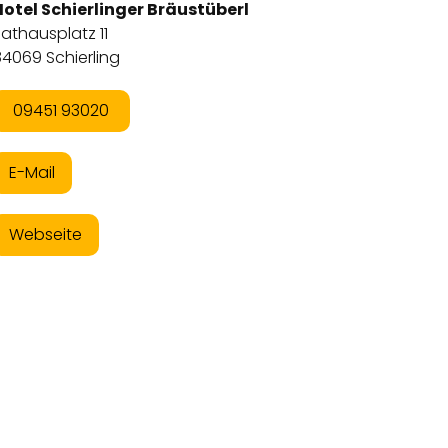
Hotel Schierlinger Bräustüberl
athausplatz 11
4069 Schierling
09451 93020
E-Mail
Webseite