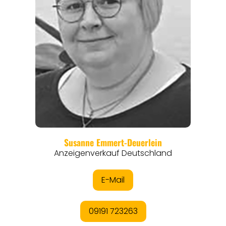
REGIONEN
ORTE
EVENTS
REISEFÜHRER
REISEMAGAZINE