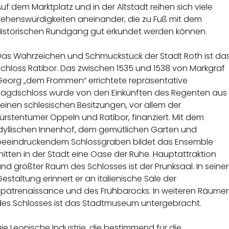
uf dem Marktplatz und in der Altstadt reihen sich viele
Sehenswürdigkeiten aneinander, die zu Fuß mit dem
Historischen Rundgang gut erkundet werden können.
Das Wahrzeichen und Schmuckstück der Stadt Roth ist da
chloss Ratibor. Das zwischen 1535 und 1538 von Markgraf
Georg „dem Frommen“ errichtete repräsentative
Jagdschloss wurde von den Einkünften des Regenten aus
einen schlesischen Besitzungen, vor allem der
ürstentümer Oppeln und Ratibor, finanziert. Mit dem
idyllischen Innenhof, dem gemütlichen Garten und
beeindruckendem Schlossgraben bildet das Ensemble
itten in der Stadt eine Oase der Ruhe. Hauptattraktion
nd größter Raum des Schlosses ist der Prunksaal. In seiner
estaltung erinnert er an italienische Säle der
Spätrenaissance und des Frühbarocks. In weiteren Räume
des Schlosses ist das Stadtmuseum untergebracht.
ie Leonische Industrie, die bestimmend für die