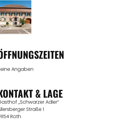
ÖFFNUNGSZEITEN
Keine Angaben
KONTAKT & LAGE
Gasthof „Schwarzer Adler“
llersberger Straße 1
1154 Roth