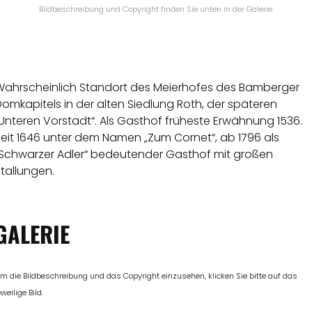
Bildbeschreibung und Copyright finden Sie unten in der Galerie.
Wahrscheinlich Standort des Meierhofes des Bamberger
omkapitels in der alten Siedlung Roth, der späteren
Unteren Vorstadt“. Als Gasthof früheste Erwähnung 1536.
Seit 1646 unter dem Namen „Zum Cornet“, ab 1796 als
„Schwarzer Adler“ bedeutender Gasthof mit großen
tallungen.
GALERIE
m die Bildbeschreibung und das Copyright einzusehen, klicken Sie bitte auf das
eweilige Bild.