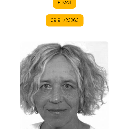
ORTE
EVENTS
REISEFÜHRER
REISEMAGAZINE
THEMEN
ANGEBOTE