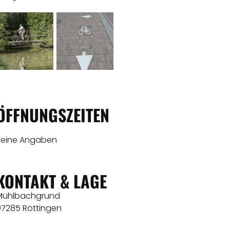
ÖFFNUNGSZEITEN
Keine Angaben
KONTAKT & LAGE
Mühlbachgrund
97285 Röttingen