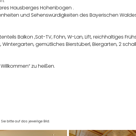
h.
seres Hausberges Hohenbogen .
hönheiten und Sehenswürdigkeiten des Bayerischen Waldes
eils Balkon ,Sat-TV, Föhn, W-Lan, Lift, reichhaltiges Früh
intergarten, gemütliches Bierstüberl, Biergarten, 2 schal
h Willkommen“ zu heißen.
e bitte auf das jeweilige Bild.