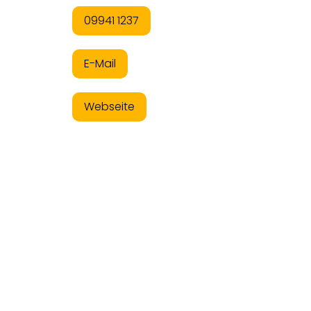
09941 1237
E-Mail
Webseite