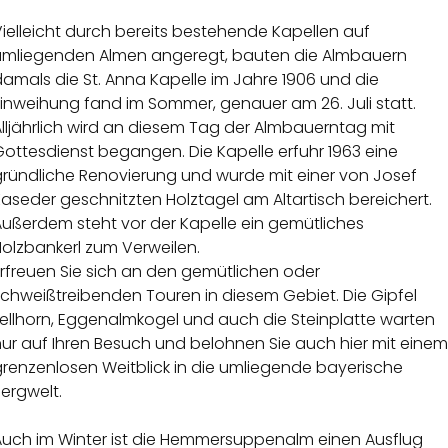
ielleicht durch bereits bestehende Kapellen auf
umliegenden Almen angeregt, bauten die Almbauern
amals die St. Anna Kapelle im Jahre 1906 und die
inweihung fand im Sommer, genauer am 26. Juli statt.
lljährlich wird an diesem Tag der Almbauerntag mit
ottesdienst begangen. Die Kapelle erfuhr 1963 eine
gründliche Renovierung und wurde mit einer von Josef
aseder geschnitzten Holztagel am Altartisch bereichert.
Außerdem steht vor der Kapelle ein gemütliches
olzbankerl zum Verweilen.
rfreuen Sie sich an den gemütlichen oder
schweißtreibenden Touren in diesem Gebiet. Die Gipfel
Fellhorn, Eggenalmkogel und auch die Steinplatte warten
ur auf Ihren Besuch und belohnen Sie auch hier mit einem
grenzenlosen Weitblick in die umliegende bayerische
ergwelt.
Auch im Winter ist die Hemmersuppenalm einen Ausflug