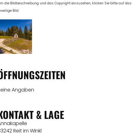
m die Bildbeschreibung und das Copyright einzusehen, klicken Sie bitte auf das
eweilige Bild.
ÖFFNUNGSZEITEN
Keine Angaben
KONTAKT & LAGE
Annakapelle
3242 Reit im Winkl