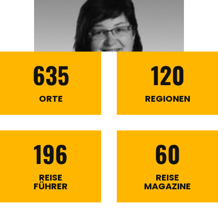
635
120
ORTE
REGIONEN
196
60
REISE
REISE
FÜHRER
MAGAZINE