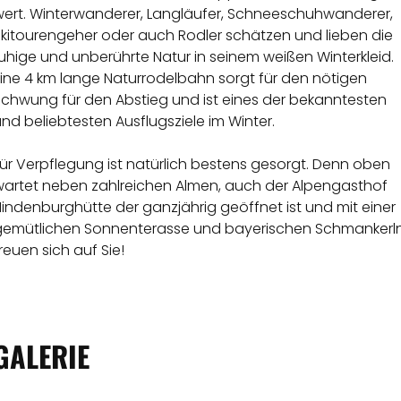
wert. Winterwanderer, Langläufer, Schneeschuhwanderer,
Skitourengeher oder auch Rodler schätzen und lieben die
uhige und unberührte Natur in seinem weißen Winterkleid.
Eine 4 km lange Naturrodelbahn sorgt für den nötigen
Schwung für den Abstieg und ist eines der bekanntesten
nd beliebtesten Ausflugsziele im Winter.
ür Verpflegung ist natürlich bestens gesorgt. Denn oben
wartet neben zahlreichen Almen, auch der Alpengasthof
indenburghütte der ganzjährig geöffnet ist und mit einer
gemütlichen Sonnenterasse und bayerischen Schmankerln
reuen sich auf Sie!
GALERIE