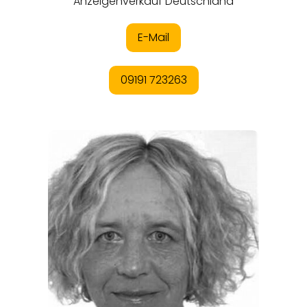
ORTE
EVENTS
REISEFÜHRER
REISEMAGAZINE
THEMEN
ANGEBOTE