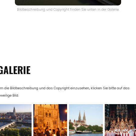
Bildbeschreibung und Copyright finden Sie unten in der Galerie.
GALERIE
m die Bildbeschreibung und das Copyright einzusehen, klicken Sie bitte auf das
eweilige Bild.