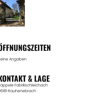
ÖFFNUNGSZEITEN
Keine Angaben
KONTAKT & LAGE
Käppele Fabrikschleichach
96181 Rauhenebrach