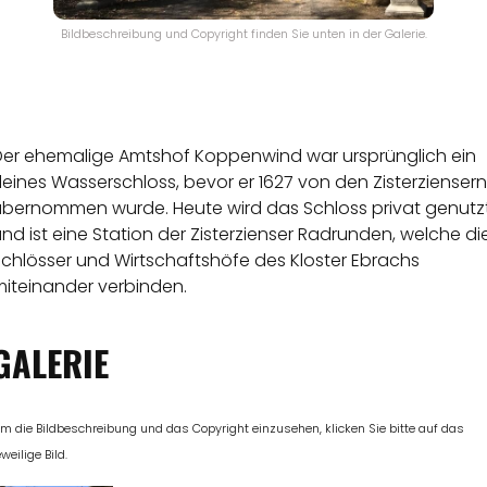
Bildbeschreibung und Copyright finden Sie unten in der Galerie.
Der ehemalige Amtshof Koppenwind war ursprünglich ein
leines Wasserschloss, bevor er 1627 von den Zisterziensern
übernommen wurde. Heute wird das Schloss privat genutz
nd ist eine Station der Zisterzienser Radrunden, welche di
Schlösser und Wirtschaftshöfe des Kloster Ebrachs
miteinander verbinden.
GALERIE
m die Bildbeschreibung und das Copyright einzusehen, klicken Sie bitte auf das
eweilige Bild.