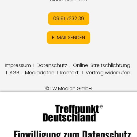
09191 7232 39
E-MAIL SENDEN
Impressum
I
Datenschutz
I
Online-Streitschlichtung
I
AGB
I
Mediadaten
I
Kontakt
I
Vertrag widerrufen
© LW Medien GmbH
Einwilligung zum Datenschutz