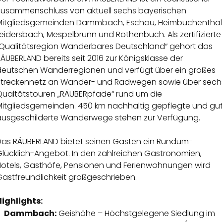
Zusammenschluss von aktuell sechs bayerischen
Mitgliedsgemeinden Dammbach, Eschau, Heimbuchenthal
eidersbach, Mespelbrunn und Rothenbuch. Als zertifizierte
„Qualitätsregion Wanderbares Deutschland“ gehört das
ÄUBERLAND bereits seit 2016 zur Königsklasse der
deutschen Wanderregionen und verfügt über ein großes
Streckennetz an Wander- und Radwegen sowie über sech
Qualtätstouren „RÄUBERpfade“ rund um die
Mitgliedsgemeinden. 450 km nachhaltig gepflegte und gu
ausgeschilderte Wanderwege stehen zur Verfügung.
Das RÄUBERLAND bietet seinen Gästen ein Rundum-
Glücklich-Angebot. In den zahlreichen Gastronomien,
Hotels, Gasthöfe, Pensionen und Ferienwohnungen wird
Gastfreundlichkeit großgeschrieben.
Highlights:
Dammbach:
Geishöhe – Höchstgelegene Siedlung im