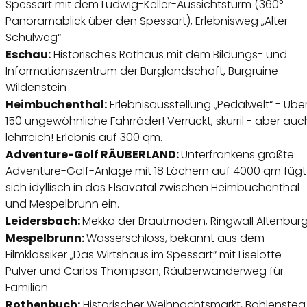
Spessart mit dem Ludwig-Keller-Aussichtsturm (360°
Panoramablick über den Spessart), Erlebnisweg „Alter
Schulweg“
Eschau:
Historisches Rathaus mit dem Bildungs- und
Informationszentrum der Burglandschaft, Burgruine
Wildenstein
Heimbuchenthal:
Erlebnisausstellung „Pedalwelt“ - Übe
150 ungewöhnliche Fahrräder! Verrückt, skurril - aber auc
lehrreich! Erlebnis auf 300 qm.
Adventure-Golf RÄUBERLAND:
Unterfrankens größte
Adventure-Golf-Anlage mit 18 Löchern auf 4000 qm fügt
sich idyllisch in das Elsavatal zwischen Heimbuchenthal
und Mespelbrunn ein.
Leidersbach:
Mekka der Brautmoden, Ringwall Altenbur
Mespelbrunn:
Wasserschloss, bekannt aus dem
Filmklassiker „Das Wirtshaus im Spessart“ mit Liselotte
Pulver und Carlos Thompson, Räuberwanderweg für
Familien
Rothenbuch:
Historischer Weihnachtsmarkt, Bohlensteg