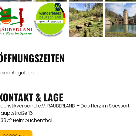
ÖFFNUNGSZEITEN
Keine Angaben
KONTAKT & LAGE
ouristikverband e.V. RÄUBERLAND – Das Herz im Spessart
Hauptstraße 16
63872 Heimbuchenthal