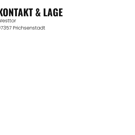
KONTAKT & LAGE
Westtor
97357 Prichsenstadt