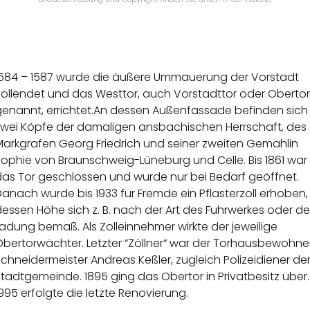
1584 – 1587 wurde die äußere Ummauerung der Vorstadt
vollendet und das Westtor, auch Vorstadttor oder
Obertor
genannt, errichtet.An dessen Außenfassade befinden sich
zwei Köpfe der damaligen ansbachischen
Herrschaft, des
Markgrafen Georg Friedrich und seiner zweiten Gemahlin
Sophie von
Braunschweig-Lüneburg und Celle. Bis 1861 war
das Tor geschlossen und wurde nur
bei Bedarf geöffnet.
anach wurde bis 1933 für Fremde ein Pflasterzoll erhoben,
essen Höhe sich z. B. nach der Art des Fuhrwerkes oder de
Ladung bemaß. Als
Zolleinnehmer wirkte der jeweilige
bertorwächter. Letzter “Zöllner“ war der
Torhausbewohner
chneidermeister Andreas Keßler, zugleich Polizeidiener de
tadtgemeinde. 1895 ging das Obertor in Privatbesitz über.
995 erfolgte die
letzte Renovierung.