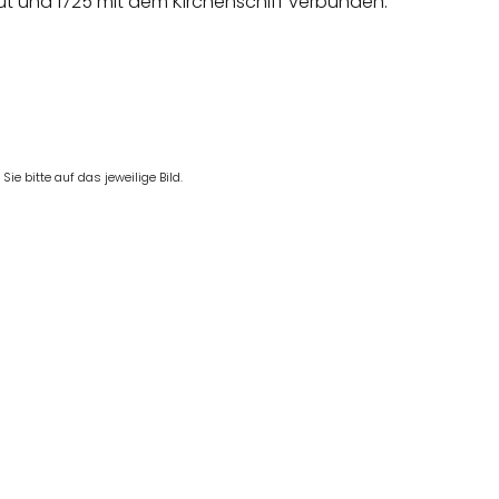
ut und 1725 mit dem
Kirchenschiff verbunden.
e bitte auf das jeweilige Bild.