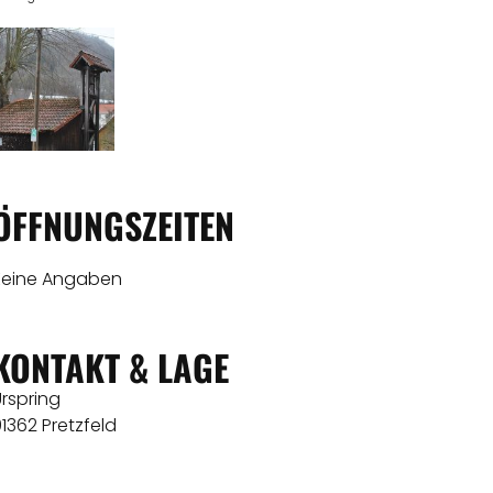
ÖFFNUNGSZEITEN
Keine Angaben
KONTAKT & LAGE
rspring
1362 Pretzfeld