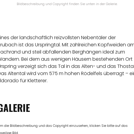
Bildbeschreibung und Copyright finden Sie unten in der Galerie.
ines der landschaftlich reizvollsten Nebentäler der
rubach ist das Urspringtal. Mit zahlreichen Kopfweiden a
Bachrand und steil abfallenden Berghängen ideal zum
Wandern. Bei dem aus wenigen Häusern bestehenden Ort
rspring verzeigt sich das Tal in das Alten- und das Thostal
as Altental wird vom 575 m hohen Rödelfels überragt – ei
ldorado für Kletterer.
GALERIE
m die Bildbeschreibung und das Copyright einzusehen, klicken Sie bitte auf das
eweilige Bild.