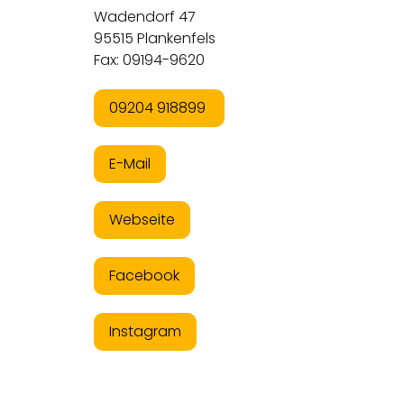
Wadendorf 47
95515 Plankenfels
Fax: 09194-9620
09204 918899
E-Mail
Webseite
Facebook
Instagram