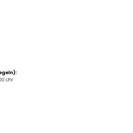
egeln):
00 Uhr