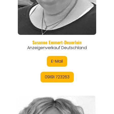
EVENTS
REISEFÜHRER
REISEMAGAZINE
THEMEN
ANGEBOTE