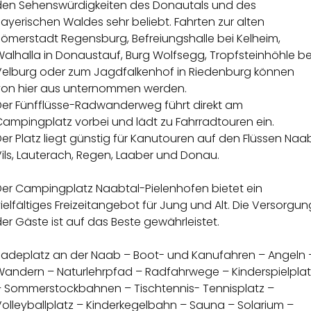
den Sehenswürdigkeiten des Donautals und des
ayerischen Waldes sehr beliebt. Fahrten zur alten
Römerstadt Regensburg, Befreiungshalle bei Kelheim,
alhalla in Donaustauf, Burg Wolfsegg, Tropfsteinhöhle be
Velburg oder zum Jagdfalkenhof in Riedenburg können
von hier aus unternommen werden.
Der Fünfflüsse-Radwanderweg führt direkt am
Campingplatz vorbei und lädt zu Fahrradtouren ein.
er Platz liegt günstig für Kanutouren auf den Flüssen Naa
ils, Lauterach, Regen, Laaber und Donau.
Der Campingplatz Naabtal-Pielenhofen bietet ein
ielfältiges Freizeitangebot für Jung und Alt. Die Versorgun
er Gäste ist auf das Beste gewährleistet.
Badeplatz an der Naab – Boot- und Kanufahren – Angeln 
Wandern – Naturlehrpfad – Radfahrwege – Kinderspielplat
– Sommerstockbahnen – Tischtennis- Tennisplatz –
olleyballplatz – Kinderkegelbahn – Sauna – Solarium –