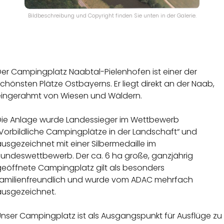
Bildbeschreibung und Copyright finden Sie unten in der Galerie.
Der Campingplatz Naabtal-Pielenhofen ist einer der
chönsten Plätze Ostbayerns. Er liegt direkt an der Naab,
eingerahmt von Wiesen und Wäldern.
Die Anlage wurde Landessieger im Wettbewerb
„Vorbildliche Campingplätze in der Landschaft“ und
usgezeichnet mit einer Silbermedaille im
Bundeswettbewerb. Der ca. 6 ha große, ganzjährig
geöffnete Campingplatz gilt als besonders
familienfreundlich und wurde vom ADAC mehrfach
ausgezeichnet.
Unser Campingplatz ist als Ausgangspunkt für Ausflüge zu