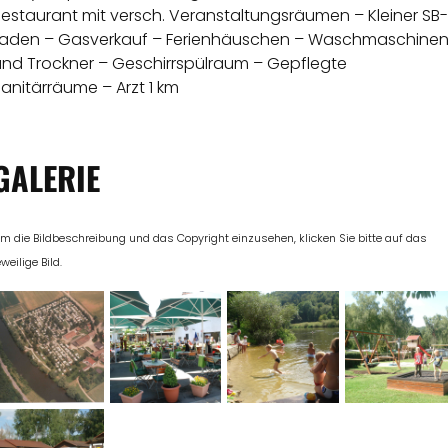
estaurant mit versch. Veranstaltungsräumen – Kleiner SB-
Laden – Gasverkauf – Ferienhäuschen – Waschmaschine
und Trockner – Geschirrspülraum – Gepflegte
anitärräume – Arzt 1 km
GALERIE
m die Bildbeschreibung und das Copyright einzusehen, klicken Sie bitte auf das
eweilige Bild.