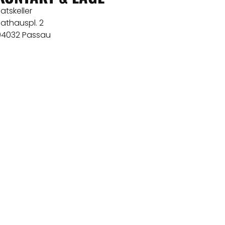
atskeller
athauspl. 2
94032 Passau