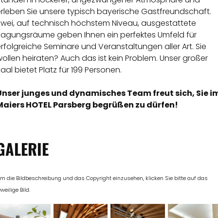
erleben Sie unsere typisch bayerische Gastfreundschaft.
Zwei, auf technisch höchstem Niveau, ausgestattete
Tagungsräume geben Ihnen ein perfektes Umfeld für
rfolgreiche Seminare und Veranstaltungen aller Art. Sie
ollen heiraten? Auch das ist kein Problem. Unser großer
aal bietet Platz für 199 Personen.
Unser junges und dynamisches Team freut sich, Sie i
Maiers HOTEL Parsberg begrüßen zu dürfen!
GALERIE
m die Bildbeschreibung und das Copyright einzusehen, klicken Sie bitte auf das
eweilige Bild.