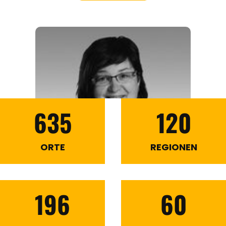
635
120
ORTE
REGIONEN
196
60