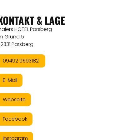
KONTAKT & LAGE
Maiers HOTEL Parsberg
Im Grund 5
92331 Parsberg
09492 9593182
E-Mail
Webseite
Facebook
Instagram