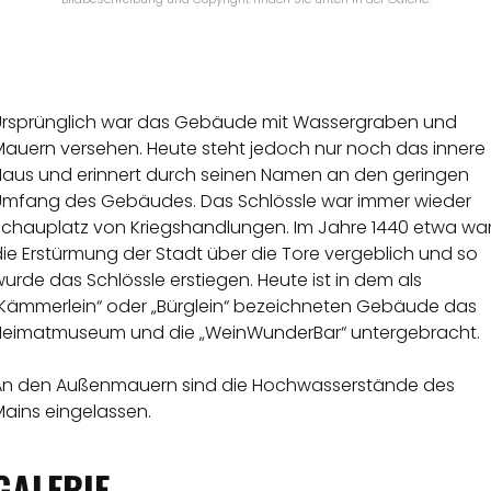
Ursprünglich war das Gebäude mit Wassergraben und
Mauern versehen. Heute steht jedoch nur noch das innere
Haus und erinnert durch seinen Namen an den geringen
Umfang des Gebäudes. Das Schlössle war immer wieder
Schauplatz von Kriegshandlungen. Im Jahre 1440 etwa wa
ie Erstürmung der Stadt über die Tore vergeblich und so
urde das Schlössle erstiegen. Heute ist in dem als
„Kämmerlein“ oder „Bürglein“ bezeichneten Gebäude das
Heimatmuseum und die „WeinWunderBar“ untergebracht.
An den Außenmauern sind die Hochwasserstände des
Mains eingelassen.
GALERIE