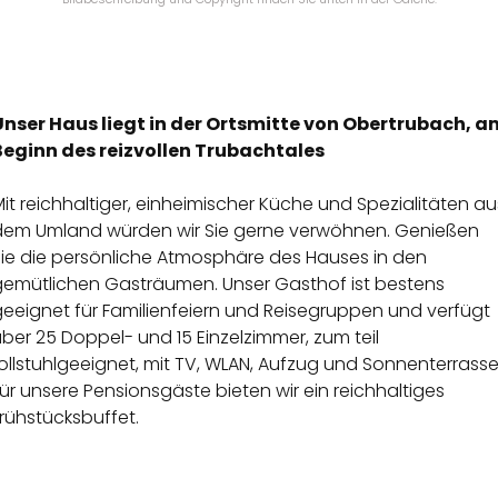
Unser Haus liegt in der Ortsmitte von Obertrubach, a
Beginn des reizvollen Trubachtales
it reichhaltiger, einheimischer Küche und Spezialitäten au
dem Umland würden wir Sie gerne verwöhnen. Genießen
Sie die persönliche Atmosphäre des Hauses in den
gemütlichen Gasträumen. Unser Gasthof ist bestens
geeignet für Familienfeiern und Reisegruppen und verfügt
ber 25 Doppel- und 15 Einzelzimmer, zum teil
ollstuhlgeeignet, mit TV, WLAN, Aufzug und Sonnenterrasse
ür unsere Pensionsgäste bieten wir ein reichhaltiges
rühstücksbuffet.