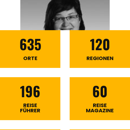
635
120
ORTE
REGIONEN
196
60
REISE
REISE
FÜHRER
MAGAZINE