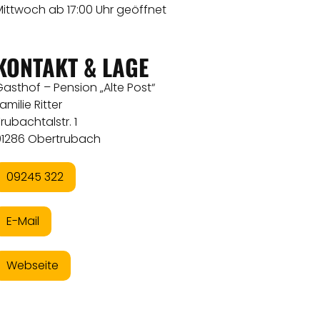
Mittwoch ab 17:00 Uhr geöffnet
KONTAKT & LAGE
asthof – Pension „Alte Post“
amilie Ritter
rubachtalstr. 1
91286 Obertrubach
09245 322
E-Mail
Webseite