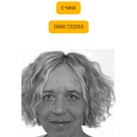
ORTE
EVENTS
REISEFÜHRER
REISEMAGAZINE
THEMEN
ANGEBOTE