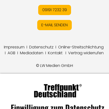
09191 7232 39
E-MAIL SENDEN
Impressum
I
Datenschutz
I
Online-Streitschlichtung
I
AGB
I
Mediadaten
I
Kontakt
I
Vertrag widerrufen
© LW Medien GmbH
Einwilligung zum Datenschutz