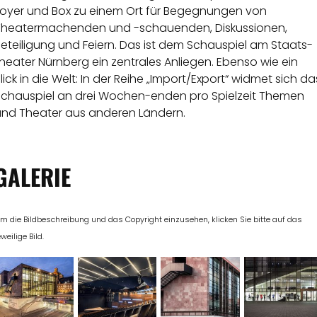
Foyer und Box zu einem Ort für Begegnungen von
Theatermachenden und -schauenden, Diskussionen,
eteiligung und Feiern. Das ist dem Schauspiel am Staats-
heater Nürnberg ein zentrales Anliegen. Ebenso wie ein
lick in die Welt: In der Reihe „Import/Export“ widmet sich da
Schauspiel an drei Wochen-enden pro Spielzeit Themen
und Theater aus anderen Ländern.
GALERIE
m die Bildbeschreibung und das Copyright einzusehen, klicken Sie bitte auf das
eweilige Bild.