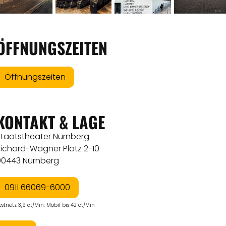
ÖFFNUNGSZEITEN
Öffnungszeiten
KONTAKT & LAGE
Staatstheater Nürnberg
Richard-Wagner Platz 2-10
90443 Nürnberg
0911 66069-6000
estnetz 3,9 ct/Min; Mobil bis 42 ct/Min