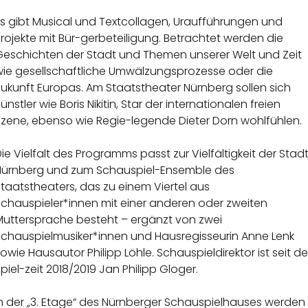
Es gibt Musical und Textcollagen, Uraufführungen und
rojekte mit Bür-gerbeteiligung. Betrachtet werden die
Geschichten der Stadt und Themen unserer Welt und Zeit
wie gesellschaftliche Umwälzungsprozesse oder die
ukunft Europas. Am Staatstheater Nürnberg sollen sich
ünstler wie Boris Nikitin, Star der internationalen freien
Szene, ebenso wie Regie-legende Dieter Dorn wohlfühlen.
ie Vielfalt des Programms passt zur Vielfältigkeit der Stad
Nürnberg und zum Schauspiel-Ensemble des
taatstheaters, das zu einem Viertel aus
Schauspieler*innen mit einer anderen oder zweiten
Muttersprache besteht – ergänzt von zwei
Schauspielmusiker*innen und Hausregisseurin Anne Lenk
owie Hausautor Philipp Löhle. Schauspieldirektor ist seit de
piel-zeit 2018/2019 Jan Philipp Gloger.
In der „3. Etage“ des Nürnberger Schauspielhauses werden