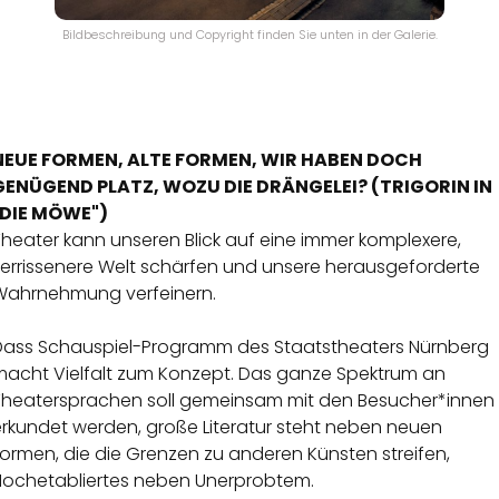
Bildbeschreibung und Copyright finden Sie unten in der Galerie.
NEUE FORMEN, ALTE FORMEN, WIR HABEN DOCH
GENÜGEND PLATZ, WOZU DIE DRÄNGELEI? (TRIGORIN IN
"DIE MÖWE")
heater kann unseren Blick auf eine immer komplexere,
zerrissenere Welt schärfen und unsere herausgeforderte
Wahrnehmung verfeinern.
Dass Schauspiel-Programm des Staatstheaters Nürnberg
macht Vielfalt zum Konzept. Das ganze Spektrum an
Theatersprachen soll gemeinsam mit den Besucher*innen
erkundet werden, große Literatur steht neben neuen
ormen, die die Grenzen zu anderen Künsten streifen,
Hochetabliertes neben Unerprobtem.