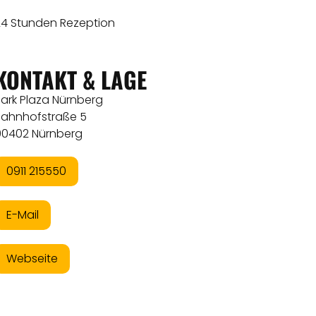
24 Stunden Rezeption
KONTAKT & LAGE
Park Plaza Nürnberg
Bahnhofstraße 5
90402 Nürnberg
0911 215550
E-Mail
Webseite