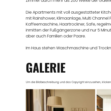
Zimmer durch mehr als 200 Werke der Galerie
Die Apartments mit voll ausgestatteter Kitc
mit Rainshower, Klimaanlage, Multi Channel 
Kaffeemaschine, Haartrockner, Safe, regelmä
inmitten der Fußgängerzone und nur 5 Minut
aber auch Familien oder Paare.
Im Haus stehen Waschmaschine und Trockner
GALERIE
Um die Bildbeschreibung und das Copyright einzusehen, klicken Si