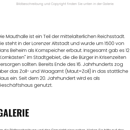
Bildbeschreibung und Copyright finden Sie unten in der Galerie.
ie Mauthalle ist ein Teil der mittelalterlichen Reichsstadt.
ie steht in der Lorenzer Altstadt und wurde um 1500 von
Hans Beheim als Kornspeicher erbaut. Insgesamt gab es 12
Kornkästen" im Stadtgebiet, die die Bürger in Krisenzeiten
ersorgen sollten. Bereits Ende des 16. Jahrhunderts zog
aber das Zoll- und Waagamt (Maut=Zoll) in das stattliche
aus ein. Seit dem 20. Jahrhundert wird es als
Geschäftshaus genutzt.
GALERIE