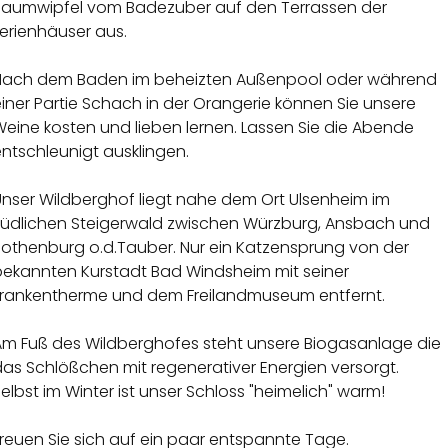
Baumwipfel vom Badezuber auf den Terrassen der
erienhäuser aus.
Nach dem Baden im beheizten Außenpool oder während
iner Partie Schach in der Orangerie können Sie unsere
eine kosten und lieben lernen. Lassen Sie die Abende
ntschleunigt ausklingen.
Unser Wildberghof liegt nahe dem Ort Ulsenheim im
südlichen Steigerwald zwischen Würzburg, Ansbach und
Rothenburg o.d.Tauber. Nur ein Katzensprung von der
bekannten Kurstadt Bad Windsheim mit seiner
Frankentherme und dem Freilandmuseum entfernt.
Am Fuß des Wildberghofes steht unsere Biogasanlage die
as Schlößchen mit regenerativer Energien versorgt.
elbst im Winter ist unser Schloss "heimelich" warm!
reuen Sie sich auf ein paar entspannte Tage.