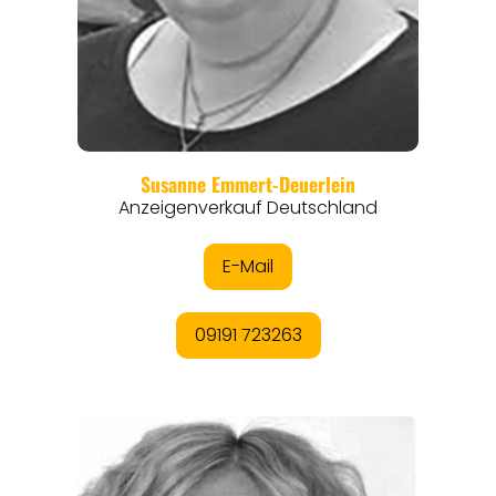
EVENTS
REISEFÜHRER
REISEMAGAZINE
THEMEN
ANGEBOTE