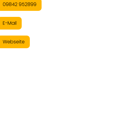
09842 952899
E-Mail
Webseite