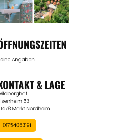
ÖFFNUNGSZEITEN
Keine Angaben
KONTAKT & LAGE
Wildberghof
Ulsenheim 53
91478 Markt Nordheim
01754063191