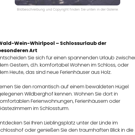
Bildbeschreibung und Copyright finden Sie unten in der Galerie.
Wald-Wein-Whirlpool – Schlossurlaub der
besonderen Art
Entscheiden Sie sich für einen spannenden Urlaub zwische
dem Gestern, d.h. komfortabel Wohnen im Schloss, oder
dem Heute, das sind neue Ferienhäuser aus Holz.
Lernen Sie den romantisch auf einem bewaldeten Hügel
gelegenen Wildberghof kennen. Wohnen Sie dort in
komfortablen Ferienwohnungen, Ferienhäusern oder
Gästezimmern im Schlossturm.
ntdecken Sei Ihren Lieblingsplatz unter der Linde im
chlosshof oder genießen Sie den traumhaften Blick in die