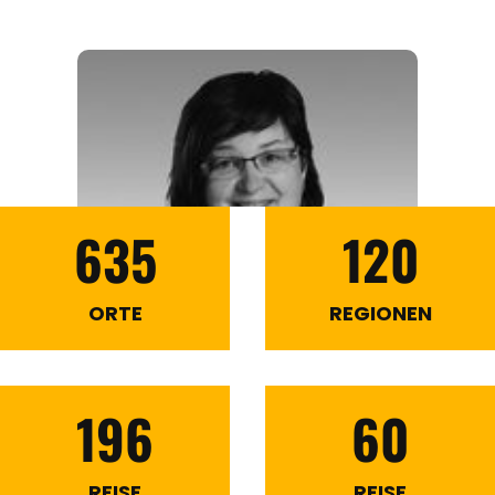
635
120
ORTE
REGIONEN
196
60
REISE
REISE