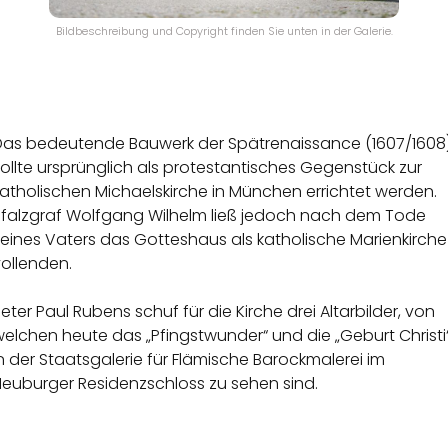
Bildbeschreibung und Copyright finden Sie unten in der Galerie.
Das bedeutende Bauwerk der Spätrenaissance (1607/1608
ollte ursprünglich als protestantisches Gegenstück zur
atholischen Michaelskirche in München errichtet werden.
Pfalzgraf Wolfgang Wilhelm ließ jedoch nach dem Tode
eines Vaters das Gotteshaus als katholische Marienkirche
ollenden.
eter Paul Rubens schuf für die Kirche drei Altarbilder, von
elchen heute das „Pfingstwunder“ und die „Geburt Christi
n der Staatsgalerie für Flämische Barockmalerei im
Neuburger Residenzschloss zu sehen sind.