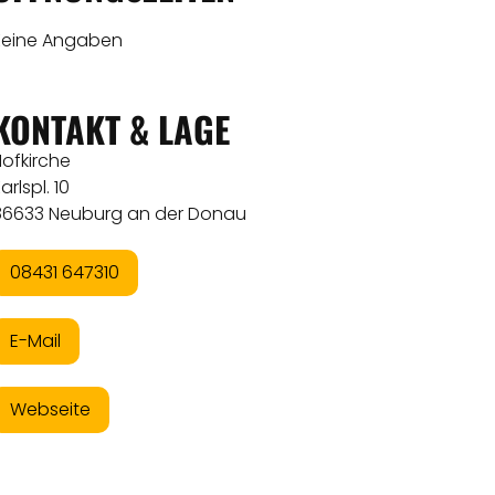
Keine Angaben
KONTAKT & LAGE
ofkirche
arlspl. 10
86633 Neuburg an der Donau
08431 647310
E-Mail
Webseite