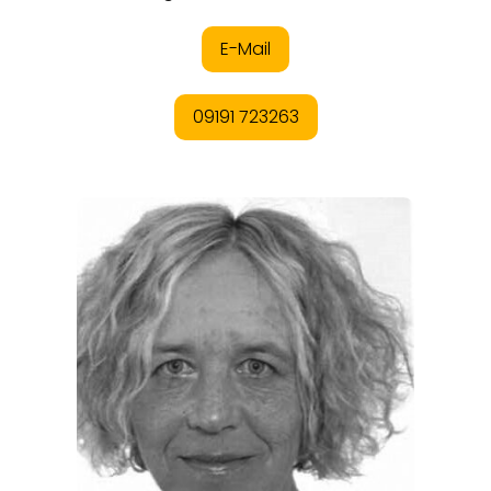
ORTE
EVENTS
REISEFÜHRER
REISEMAGAZINE
THEMEN
ANGEBOTE