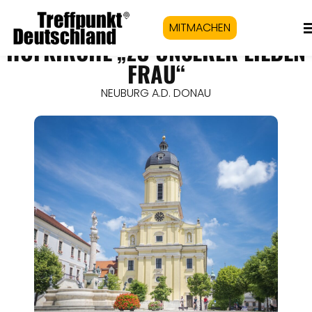
MITMACHEN
HOFKIRCHE „ZU UNSERER LIEBEN
FRAU“
NEUBURG A.D. DONAU