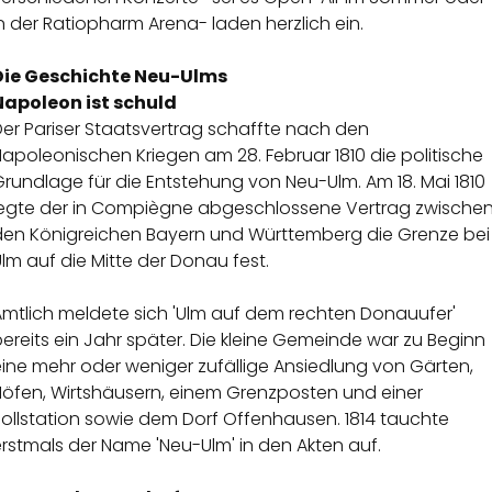
n der Ratiopharm Arena- laden herzlich ein.
Die Geschichte Neu-Ulms
Napoleon ist schuld
er Pariser Staatsvertrag schaffte nach den
apoleonischen Kriegen am 28. Februar 1810 die politische
rundlage für die Entstehung von Neu-Ulm. Am 18. Mai 1810
legte der in Compiègne abgeschlossene Vertrag zwische
den Königreichen Bayern und Württemberg die Grenze bei
lm auf die Mitte der Donau fest.
Amtlich meldete sich 'Ulm auf dem rechten Donauufer'
ereits ein Jahr später. Die kleine Gemeinde war zu Beginn
ine mehr oder weniger zufällige Ansiedlung von Gärten,
Höfen, Wirtshäusern, einem Grenzposten und einer
Zollstation sowie dem Dorf Offenhausen. 1814 tauchte
rstmals der Name 'Neu-Ulm' in den Akten auf.