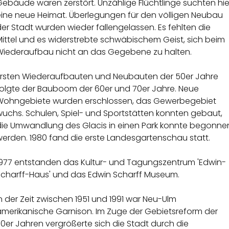
ebäude waren zerstört. Unzählige Flüchtlinge suchten hie
eine neue Heimat. Überlegungen für den völligen Neubau
er Stadt wurden wieder fallengelassen. Es fehlten die
ittel und es widerstrebte schwäbischem Geist, sich beim
Wiederaufbau nicht an das Gegebene zu halten.
Ersten Wiederaufbauten und Neubauten der 50er Jahre
folgte der Bauboom der 60er und 70er Jahre. Neue
Wohngebiete wurden erschlossen, das Gewerbegebiet
wuchs. Schulen, Spiel- und Sportstätten konnten gebaut,
die Umwandlung des Glacis in einen Park konnte begonne
werden. 1980 fand die erste Landesgartenschau statt.
1977 entstanden das Kultur- und Tagungszentrum 'Edwin-
Scharff-Haus' und das Edwin Scharff Museum.
n der Zeit zwischen 1951 und 1991 war Neu-Ulm
amerikanische Garnison. Im Zuge der Gebietsreform der
0er Jahren vergrößerte sich die Stadt durch die