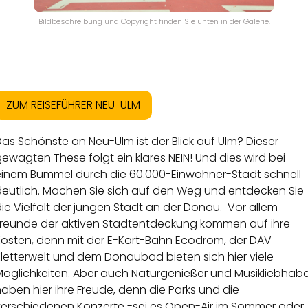
Bildbeschreibung und Copyright finden Sie unten in der Galerie.
ZUM REISEFÜHRER NEU-ULM
as Schönste an Neu-Ulm ist der Blick auf Ulm? Dieser
ewagten These folgt ein klares NEIN! Und dies wird bei
einem Bummel durch die 60.000-Einwohner-Stadt schnell
deutlich. Machen Sie sich auf den Weg und entdecken Sie
ie Vielfalt der jungen Stadt an der Donau. Vor allem
Freunde der aktiven Stadtentdeckung kommen auf ihre
Kosten, denn mit der E-Kart-Bahn Ecodrom, der DAV
letterwelt und dem Donaubad bieten sich hier viele
Möglichkeiten. Aber auch Naturgenießer und Musikliebhabe
aben hier ihre Freude, denn die Parks und die
verschiedenen Konzerte -sei es Open-Air im Sommer oder