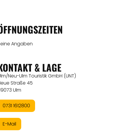
ÖFFNUNGSZEITEN
Keine Angaben
KONTAKT & LAGE
Ulm/Neu-Ulm Touristik GmbH (UNT)
Neue Straße 45
89073 Ulm
0731 1612800
E-Mail