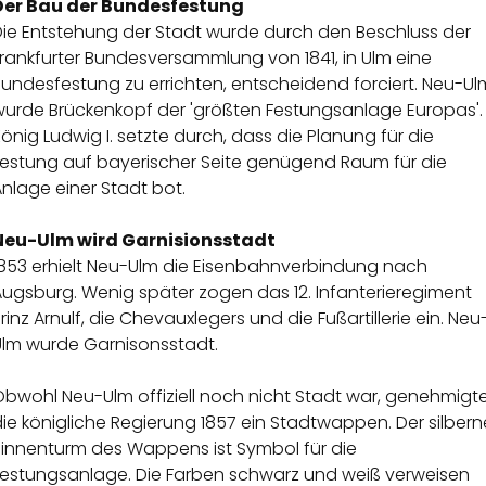
Der Bau der Bundesfestung
Die Entstehung der Stadt wurde durch den Beschluss der
rankfurter Bundesversammlung von 1841, in Ulm eine
undesfestung zu errichten, entscheidend forciert. Neu-Ul
wurde Brückenkopf der 'größten Festungsanlage Europas'.
önig Ludwig I. setzte durch, dass die Planung für die
Festung auf bayerischer Seite genügend Raum für die
nlage einer Stadt bot.
Neu-Ulm wird Garnisionsstadt
1853 erhielt Neu-Ulm die Eisenbahnverbindung nach
Augsburg. Wenig später zogen das 12. Infanterieregiment
rinz Arnulf, die Chevauxlegers und die Fußartillerie ein. Neu
Ulm wurde Garnisonsstadt.
Obwohl Neu-Ulm offiziell noch nicht Stadt war, genehmigt
ie königliche Regierung 1857 ein Stadtwappen. Der silbern
Zinnenturm des Wappens ist Symbol für die
Festungsanlage. Die Farben schwarz und weiß verweisen