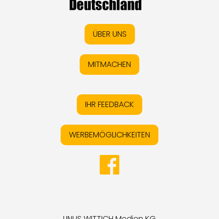
ÜBER UNS
MITMACHEN
IHR FEEDBACK
WERBEMÖGLICHKEITEN
LINUS WITTICH Medien KG