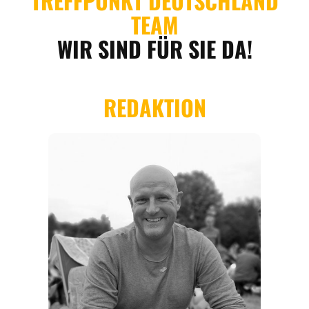
REGIONEN
ORTE
EVENTS
REISEFÜHRER
REISEMAGAZINE
THEMEN