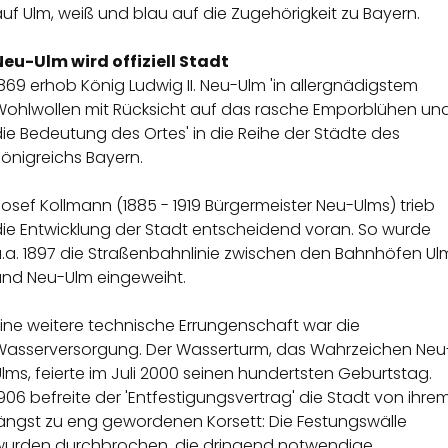
uf Ulm, weiß und blau auf die Zugehörigkeit zu Bayern.
Neu-Ulm wird offiziell Stadt
869 erhob König Ludwig II. Neu-Ulm 'in allergnädigstem
Wohlwollen mit Rücksicht auf das rasche Emporblühen un
ie Bedeutung des Ortes' in die Reihe der Städte des
önigreichs Bayern.
osef Kollmann (1885 - 1919 Bürgermeister Neu-Ulms) trieb
die Entwicklung der Stadt entscheidend voran. So wurde
u.a. 1897 die Straßenbahnlinie zwischen den Bahnhöfen Ul
und Neu-Ulm eingeweiht.
ine weitere technische Errungenschaft war die
Wasserversorgung. Der Wasserturm, das Wahrzeichen Neu
lms, feierte im Juli 2000 seinen hundertsten Geburtstag.
906 befreite der 'Entfestigungsvertrag' die Stadt von ihre
längst zu eng gewordenen Korsett: Die Festungswälle
wurden durchbrochen, die dringend notwendige