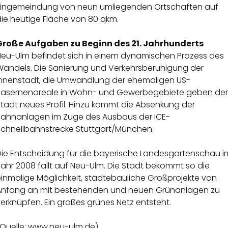
Eingemeindung von neun umliegenden Ortschaften auf
die heutige Fläche von 80 qkm.
Große Aufgaben zu Beginn des 21. Jahrhunderts
Neu-Ulm befindet sich in einem dynamischen Prozess des
Wandels. Die Sanierung und Verkehrsberuhigung der
Innenstadt, die Umwandlung der ehemaligen US-
Kasernenareale in Wohn- und Gewerbegebiete geben der
tadt neues Profil. Hinzu kommt die Absenkung der
Bahnanlagen im Zuge des Ausbaus der ICE-
Schnellbahnstrecke Stuttgart/München.
Die Entscheidung für die bayerische Landesgartenschau i
ahr 2008 fällt auf Neu-Ulm. Die Stadt bekommt so die
einmalige Möglichkeit, städtebauliche Großprojekte von
Anfang an mit bestehenden und neuen Grünanlagen zu
erknüpfen. Ein großes grünes Netz entsteht.
Quelle:
www.neu-ulm.de
)