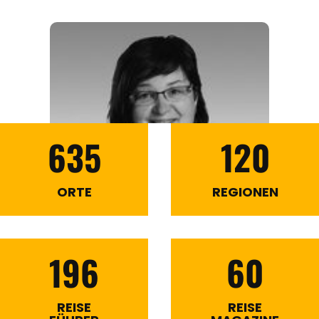
635
120
ORTE
REGIONEN
196
60
REISE
REISE