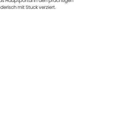
as Hauptportal in den prächtigen
risch mit Stuck verziert.