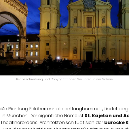
Bildbeschreibung und Copyright finden Sie unten in der Galerie.
e Richtung Feldherrenhalle entlangbummelt, findet eingeb
 in München. Der eigentliche Name ist
St. Kajetan und A
 Theatinerordens. Architektonisch fügt sich der
barocke K