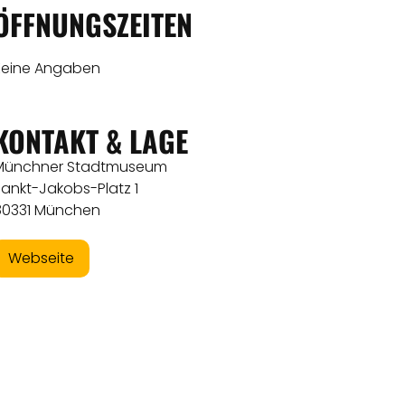
ÖFFNUNGSZEITEN
Keine Angaben
KONTAKT & LAGE
Münchner Stadtmuseum
Sankt-Jakobs-Platz 1
80331 München
Webseite