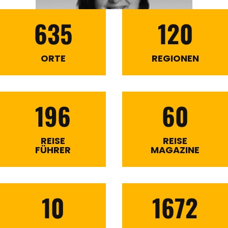
635
120
ORTE
REGIONEN
196
60
REISE
REISE
FÜHRER
MAGAZINE
10
1672