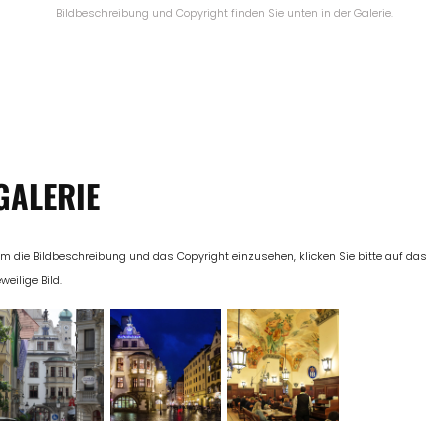
Bildbeschreibung und Copyright finden Sie unten in der Galerie.
GALERIE
m die Bildbeschreibung und das Copyright einzusehen, klicken Sie bitte auf das
eweilige Bild.