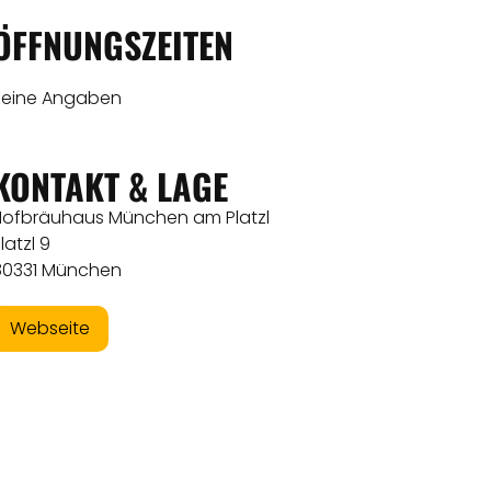
ÖFFNUNGSZEITEN
Keine Angaben
KONTAKT & LAGE
Hofbräuhaus München am Platzl
latzl 9
80331 München
Webseite