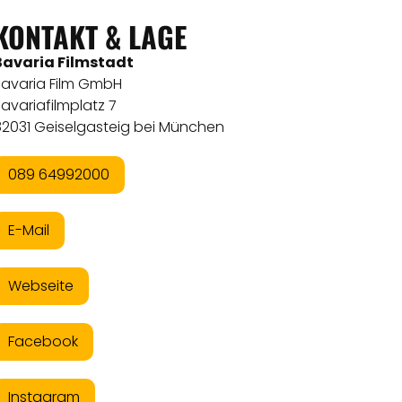
KONTAKT & LAGE
Bavaria Filmstadt
Bavaria Film GmbH
avariafilmplatz 7
82031 Geiselgasteig bei München
089 64992000
E-Mail
Webseite
Facebook
Instagram