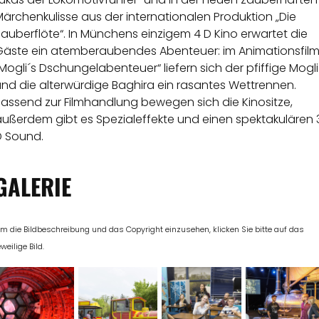
ärchenkulisse aus der internationalen Produktion „Die
auberflöte“. In Münchens einzigem 4 D Kino erwartet die
Gäste ein atemberaubendes Abenteuer: im Animationsfil
Mogli´s Dschungelabenteuer“ liefern sich der pfiffige Mogli
nd die alterwürdige Baghira ein rasantes Wettrennen.
Passend zur Filmhandlung bewegen sich die Kinositze,
außerdem gibt es Spezialeffekte und einen spektakulären 
D Sound.
GALERIE
m die Bildbeschreibung und das Copyright einzusehen, klicken Sie bitte auf das
eweilige Bild.