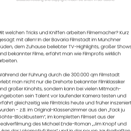
it welchen Tricks und Kniffen arbeiten Filmemacher? Kurz
esagt: mit allen! In der Bavaria Filmstadt im Münchner
Süden, dem Zuhause beliebter TV-Highlights, großer Show
nd bekannter Filme, erfährt man wie Filmprofis wirklich
rbeiten.
Während der Führung durch die 300.000 qm Filmstadt
rlebt man nicht nur die Drehorte bekannter Filmklassiker
nd großer Kinohits, sondern kann bei vielen Mitmach-
Angeboten sein Talent vor laufender Kamera testen und
rfährt gleichzeitig wie Filmtricks heute und früher inszenier
urden - z.B. im Original-Klassenzimmer aus den „Fack ju
öhte-Blockbustern“, im kompletten Filmset aus der
Realverfilmung des Michael Ende-Roman „Jim Knopf und
Lukas der Lokomotivführer“ und in der neuen zauberhaften