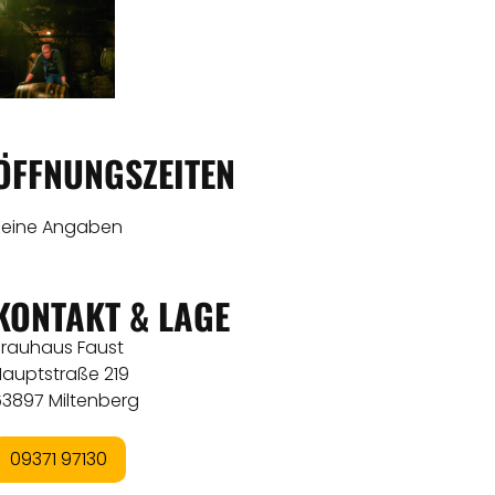
ÖFFNUNGSZEITEN
Keine Angaben
KONTAKT & LAGE
Brauhaus Faust
Hauptstraße 219
63897 Miltenberg
09371 97130