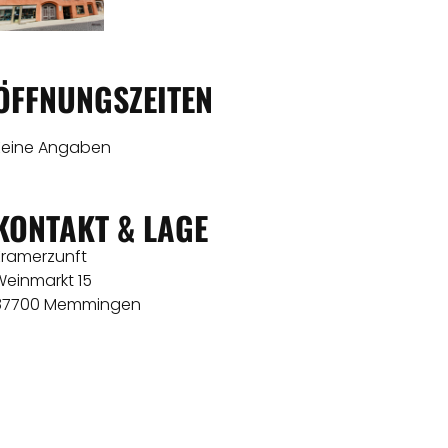
ÖFFNUNGSZEITEN
Keine Angaben
KONTAKT & LAGE
Kramerzunft
Weinmarkt 15
87700 Memmingen