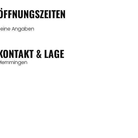
ÖFFNUNGSZEITEN
Keine Angaben
KONTAKT & LAGE
Memmingen