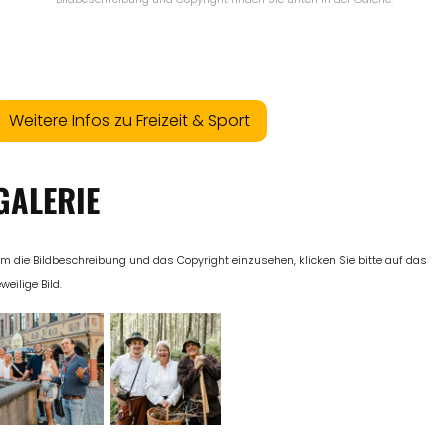
Weitere Infos zu Freizeit & Sport
GALERIE
m die Bildbeschreibung und das Copyright einzusehen, klicken Sie bitte auf das
eweilige Bild.