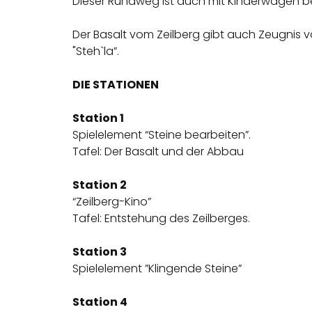
Dieser Rundweg ist auch mit Kinderwagen b
Der Basalt vom Zeilberg gibt auch Zeugnis v
"Steh`la”.
DIE STATIONEN
Station 1
Spielelement “Steine bearbeiten”.
Tafel: Der Basalt und der Abbau
Station 2
“Zeilberg-Kino”
Tafel: Entstehung des Zeilberges.
Station 3
Spielelement ”Klingende Steine”
Station 4