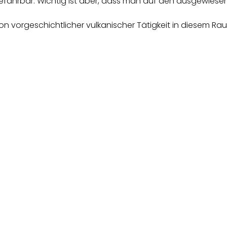
efahrbar. Wichtig ist aber, dass man auf den ausgewiese
on vorgeschichtlicher vulkanischer Tätigkeit in diesem R