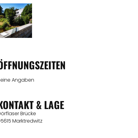
ÖFFNUNGSZEITEN
Keine Angaben
KONTAKT & LAGE
örflaser Brücke
95615 Marktredwitz