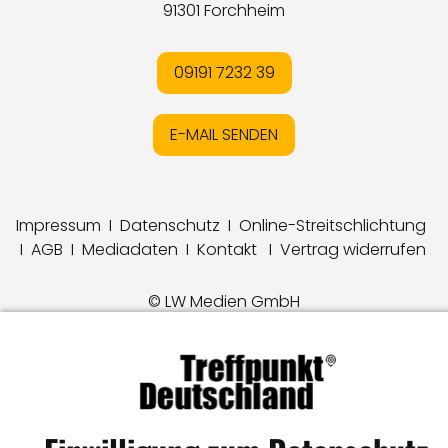
91301 Forchheim
09191 7232 39
E-MAIL SENDEN
Impressum
I
Datenschutz
I
Online-Streitschlichtung
I
AGB
I
Mediadaten
I
Kontakt
I
Vertrag widerrufen
© LW Medien GmbH