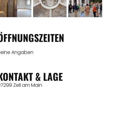
ÖFFNUNGSZEITEN
Keine Angaben
KONTAKT & LAGE
97299 Zell am Main