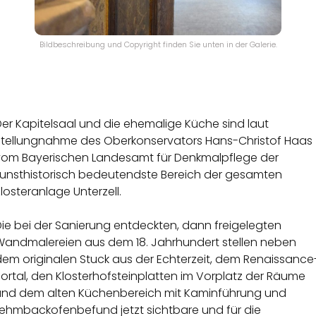
Bildbeschreibung und Copyright finden Sie unten in der Galerie.
er Kapitelsaal und die ehemalige Küche sind laut
Stellungnahme des Oberkonservators Hans-Christof Haas
vom Bayerischen Landesamt für Denkmalpflege der
kunsthistorisch bedeutendste Bereich der gesamten
losteranlage Unterzell.
ie bei der Sanierung entdeckten, dann freigelegten
Wandmalereien aus dem 18. Jahrhundert stellen neben
dem originalen Stuck aus der Echterzeit, dem Renaissance
ortal, den Klosterhofsteinplatten im Vorplatz der Räume
und dem alten Küchenbereich mit Kaminführung und
Lehmbackofenbefund jetzt sichtbare und für die