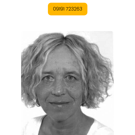
ORTE
EVENTS
REISEFÜHRER
REISEMAGAZINE
THEMEN
ANGEBOTE