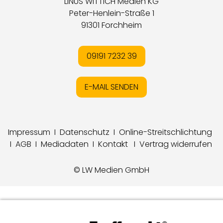
LINUS WITTICH Medien KG
Peter-Henlein-Straße 1
91301 Forchheim
09191 7232 39
E-MAIL SENDEN
Impressum
I
Datenschutz
I
Online-Streitschlichtung
I
AGB
I
Mediadaten
I
Kontakt
I
Vertrag widerrufen
© LW Medien GmbH