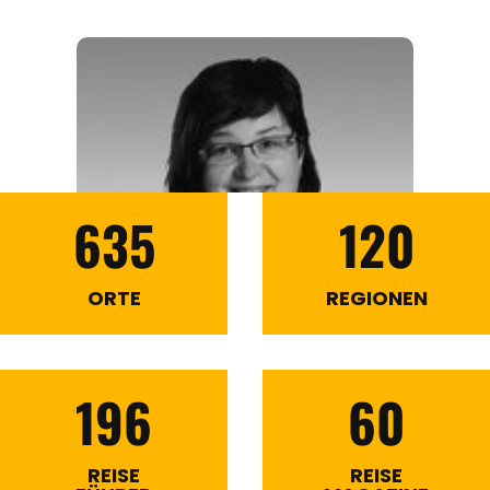
635
120
ORTE
REGIONEN
196
60
REISE
REISE