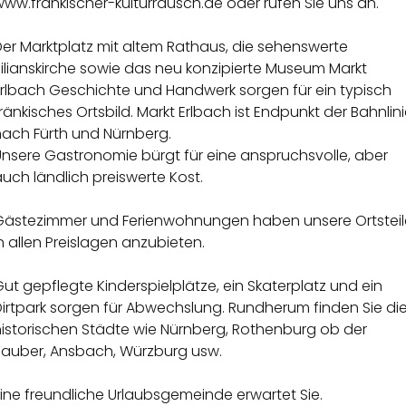
ww.fränkischer-kulturrausch.de oder rufen Sie uns an.
Der Marktplatz mit altem Rathaus, die sehenswerte
ilianskirche sowie das neu konzipierte Museum Markt
Erlbach Geschichte und Handwerk sorgen für ein typisch
ränkisches Ortsbild. Markt Erlbach ist Endpunkt der Bahnlin
nach Fürth und Nürnberg.
Unsere Gastronomie bürgt für eine anspruchsvolle, aber
uch ländlich preiswerte Kost.
Gästezimmer und Ferienwohnungen haben unsere Ortsteil
n allen Preislagen anzubieten.
ut gepflegte Kinderspielplätze, ein Skaterplatz und ein
Dirtpark sorgen für Abwechslung. Rundherum finden Sie di
historischen Städte wie Nürnberg, Rothenburg ob der
Tauber, Ansbach, Würzburg usw.
ine freundliche Urlaubsgemeinde erwartet Sie.