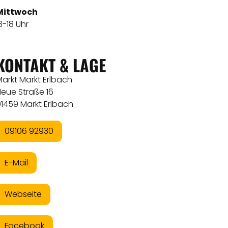
Mittwoch
3-18 Uhr
KONTAKT & LAGE
arkt Markt Erlbach
Neue Straße 16
1459 Markt Erlbach
09106 92930
E-Mail
Webseite
Facebook