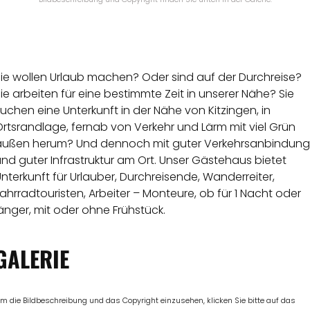
Sie wollen Urlaub machen? Oder sind auf der Durchreise?
ie arbeiten für eine bestimmte Zeit in unserer Nähe? Sie
uchen eine Unterkunft in der Nähe von Kitzingen, in
rtsrandlage, fernab von Verkehr und Lärm mit viel Grün
außen herum? Und dennoch mit guter Verkehrsanbindung
nd guter Infrastruktur am Ort. Unser Gästehaus bietet
nterkunft für Urlauber, Durchreisende, Wanderreiter,
ahrradtouristen, Arbeiter – Monteure, ob für 1 Nacht oder
änger, mit oder ohne Frühstück.
GALERIE
m die Bildbeschreibung und das Copyright einzusehen, klicken Sie bitte auf das