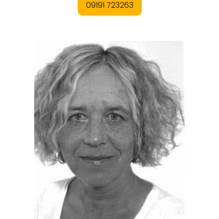
EVENTS
REISEFÜHRER
REISEMAGAZINE
THEMEN
ANGEBOTE