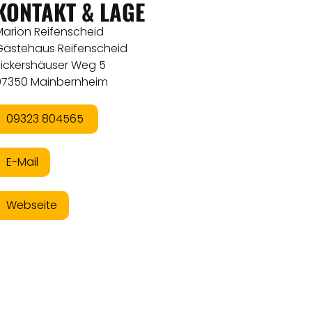
KONTAKT & LAGE
Marion Reifenscheid
Gästehaus Reifenscheid
Sickershäuser Weg 5
97350 Mainbernheim
09323 804565
E-Mail
Webseite